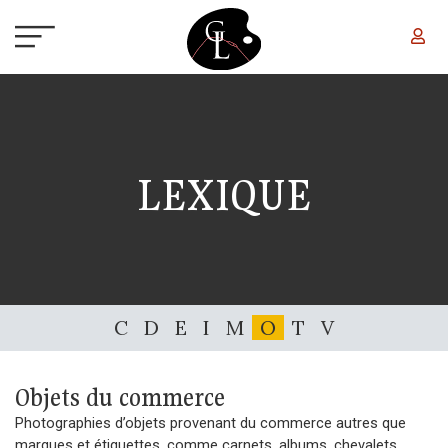
Aller au contenu principal
LEXIQUE
C
D
E
I
M
O
T
V
Objets du commerce
Photographies d’objets provenant du commerce autres que
marques et étiquettes, comme carnets, albums, chevalets,