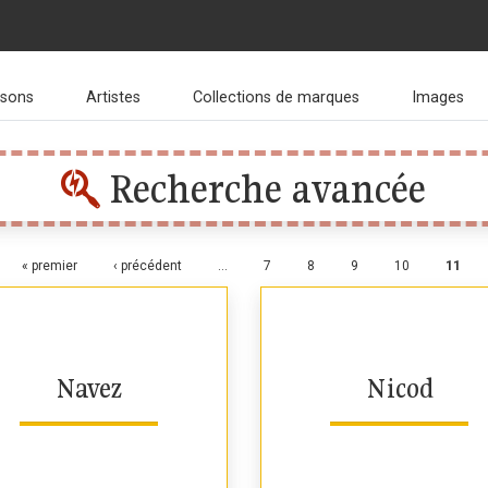
isons
Artistes
Collections de marques
Images
Recherche avancée
Pages
« premier
‹ précédent
…
7
8
9
10
11
Navez
Nicod