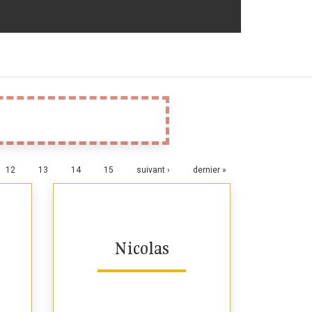
12
13
14
15
suivant ›
dernier »
Nicolas