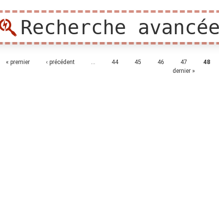
Recherche avancé
ges
« premier
‹ précédent
…
44
45
46
47
48
dernier »