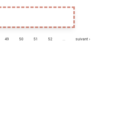
e
49
50
51
52
…
suivant ›