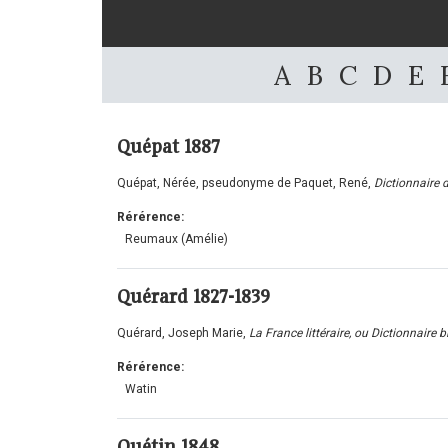
A
B
C
D
E
Quépat
1887
Quépat, Nérée, pseudonyme de Paquet, René,
Dictionnaire 
Rérérence:
Reumaux (Amélie)
Quérard 1827-1839
Quérard, Joseph Marie,
La France littéraire, ou Dictionnaire 
Rérérence:
Watin
Quétin
1848