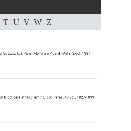
T
U
V
W
Z
ette région
(...), Paris, Alphonse Picard ; Metz, Sidot, 1887.
rmin Didot père et fils ; Firmin Didot Frères, 10 vol., 1827-1839.