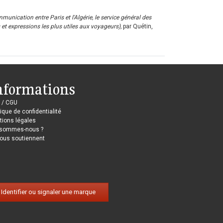
munication entre Paris et l'Algérie, le service général des
t expressions les plus utiles aux voyageurs),
par Quétin,
nformations
 / CGU
tique de confidentialité
ions légales
 sommes-nous ?
nous soutiennent
Identifier ou signaler une marque