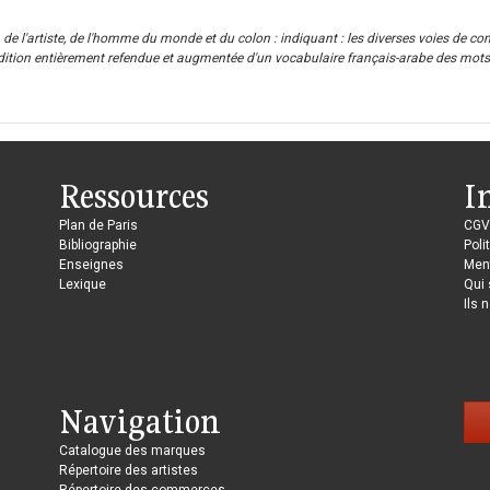
 de l'artiste, de l'homme du monde et du colon : indiquant : les diverses voies de com
ition entièrement refendue et augmentée d'un vocabulaire français-arabe des mots e
Ressources
I
Plan de Paris
CGV
Bibliographie
Poli
Enseignes
Ment
Lexique
Qui
Ils 
Navigation
Catalogue des marques
Répertoire des artistes