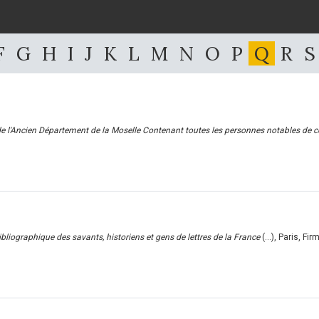
F
G
H
I
J
K
L
M
N
O
P
Q
R
S
de l'Ancien Département de la Moselle Contenant toutes les personnes notables de c
bibliographique des savants, historiens et gens de lettres de la France
(...), Paris, Fi