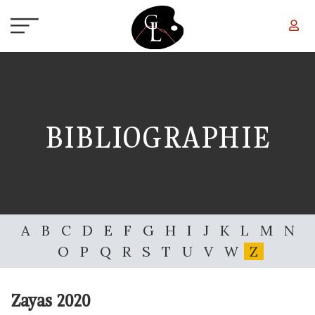
Aller au contenu principal
BIBLIOGRAPHIE
A
B
C
D
E
F
G
H
I
J
K
L
M
N
O
P
Q
R
S
T
U
V
W
Z
Zayas
2020