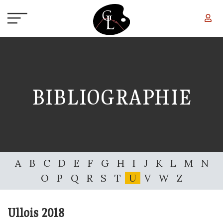
Aller au contenu principal
BIBLIOGRAPHIE
A
B
C
D
E
F
G
H
I
J
K
L
M
N
O
P
Q
R
S
T
U
V
W
Z
Ullois
2018