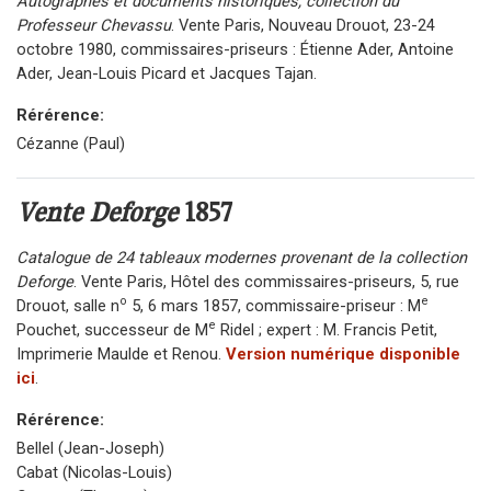
Autographes et documents historiques, collection du
Professeur Chevassu
. Vente Paris, Nouveau Drouot, 23-24
octobre 1980, commissaires-priseurs : Étienne Ader, Antoine
Ader, Jean-Louis Picard et Jacques Tajan.
Rérérence:
Cézanne (Paul)
Vente Deforge
1857
Catalogue de 24 tableaux modernes provenant de la collection
Deforge
. Vente Paris, Hôtel des commissaires-priseurs, 5, rue
o
e
Drouot, salle n
5, 6 mars 1857, commissaire-priseur : M
e
Pouchet, successeur de M
Ridel ; expert : M. Francis Petit,
Imprimerie Maulde et Renou.
Version numérique disponible
ici
.
Rérérence:
Bellel (Jean-Joseph)
Cabat (Nicolas-Louis)