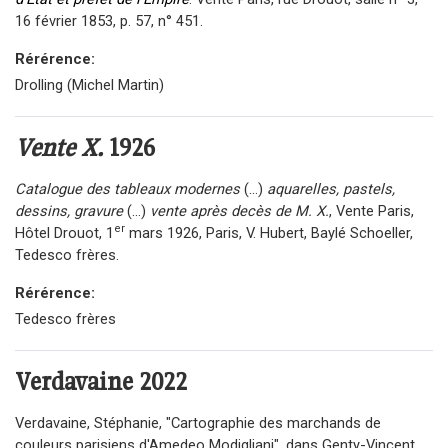
16 février 1853, p. 57, n° 451.
Rérérence:
Drolling (Michel Martin)
Vente X.
1926
Catalogue des tableaux modernes
(...)
aquarelles, pastels,
dessins, gravure
(...)
vente après decès de M. X.
, Vente Paris,
er
Hôtel Drouot, 1
mars 1926, Paris, V. Hubert, Baylé Schoeller,
Tedesco frères.
Rérérence:
Tedesco frères
Verdavaine
2022
Verdavaine, Stéphanie, "Cartographie des marchands de
couleurs parisiens d'Amedeo Modigliani", dans Genty-Vincent,