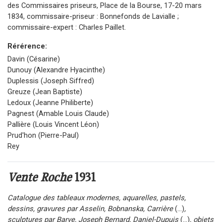
des Commissaires priseurs, Place de la Bourse, 17-20 mars
1834, commissaire-priseur : Bonnefonds de Lavialle ;
commissaire-expert : Charles Paillet.
Rérérence:
Davin (Césarine)
Dunouy (Alexandre Hyacinthe)
Duplessis (Joseph Siffred)
Greuze (Jean Baptiste)
Ledoux (Jeanne Philiberte)
Pagnest (Amable Louis Claude)
Pallière (Louis Vincent Léon)
Prud'hon (Pierre-Paul)
Rey
Vente Roche
1931
Catalogue des tableaux modernes, aquarelles, pastels,
dessins, gravures par Asselin, Bobnanska, Carrière
(...)
,
sculptures par Barve, Joseph Bernard, Daniel-Dupuis
(...)
, objets