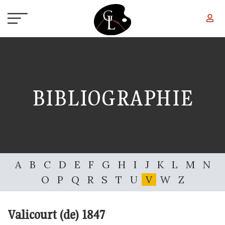
Aller au contenu principal
BIBLIOGRAPHIE
A
B
C
D
E
F
G
H
I
J
K
L
M
N
O
P
Q
R
S
T
U
V
W
Z
Valicourt (de)
1847