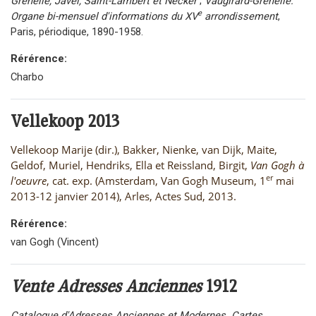
Grenelle, Javel, Saint-Lambert et Necker
;
Vaugirard-Grenelle.
e
Organe bi-mensuel d'informations du XV
arrondissement
,
Paris, périodique, 1890-1958.
Rérérence:
Charbo
Vellekoop
2013
Vellekoop Marije (dir.), Bakker, Nienke, van Dijk, Maite,
Geldof, Muriel, Hendriks, Ella et Reissland, Birgit,
Van Gogh à
er
l'oeuvre
, cat. exp. (Amsterdam, Van Gogh Museum, 1
mai
2013-12 janvier 2014), Arles, Actes Sud, 2013.
Rérérence:
van Gogh (Vincent)
Vente Adresses Anciennes
1912
Catalogue d'Adresses Anciennes et Modernes. Cartes