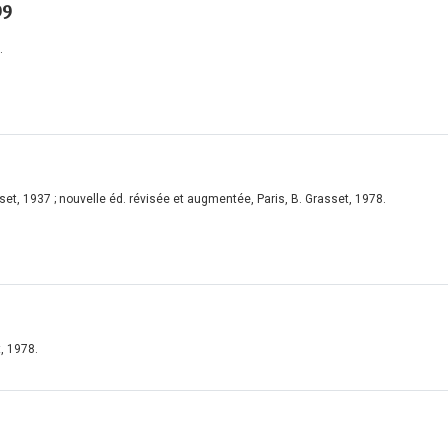
99
.
sset, 1937 ; nouvelle éd. révisée et augmentée, Paris, B. Grasset, 1978.
t, 1978.