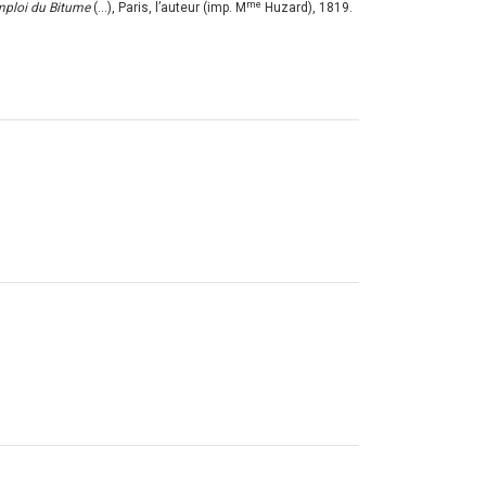
me
emploi du Bitume
(...), Paris, l’auteur (imp. M
Huzard), 1819.