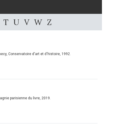
T
U
V
W
Z
ecy, Conservatoire d'art et d'histoire, 1992.
agnie parisienne du livre, 2019.