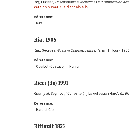
Rey, Etienne,
Observations et recherches sur l’impression des 
version numérique disponible ici
Rérérence:
Rey
Riat
1906
Riat, Georges,
Gustave Courbet, peintre
, Paris, H. Floury, 190
Rérérence:
Courbet (Gustave)
Panier
Ricci (de)
1991
Ricci (de), Seymour, "Curiosité (...) La collection Haro",
Gil Bl
Rérérence:
Haro et Cie
Riffault
1825