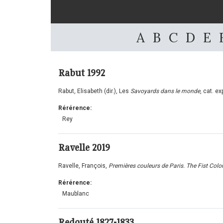
A
B
C
D
E
Rabut
1992
Rabut, Elisabeth (dir.), Les
Savoyards dans le monde
, cat. e
Rérérence:
Rey
Ravelle
2019
Ravelle, François,
Premières couleurs de Paris. The Fist Col
Rérérence:
Maublanc
Redouté 1827-1833