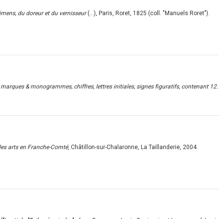
imens, du doreur et du vernisseur
(...), Paris, Roret, 1825 (coll. "Manuels Roret").
marques & monogrammes, chiffres, lettres initiales, signes figuratifs, contenant 12
des arts en Franche-Comté
, Châtillon-sur-Chalaronne, La Taillanderie, 2004.