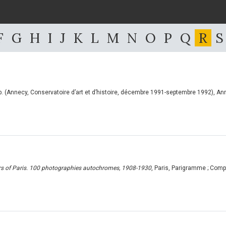
F
G
H
I
J
K
L
M
N
O
P
Q
R
S
xp. (Annecy, Conservatoire d’art et d’histoire, décembre 1991-septembre 1992), Ann
ors of Paris. 100 photographies autochromes, 1908-1930
, Paris, Parigramme ; Comp