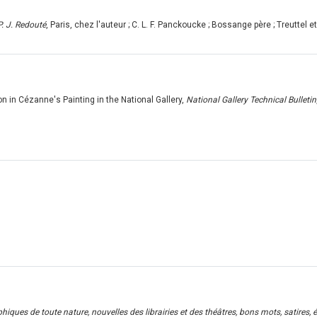
P. J. Redouté
, Paris, chez l'auteur ; C. L. F. Panckoucke ; Bossange père ; Treuttel 
n in Cézanne's Painting in the National Gallery,
National Gallery Technical Bulletin
ques de toute nature, nouvelles des librairies et des théâtres, bons mots, satires, ép