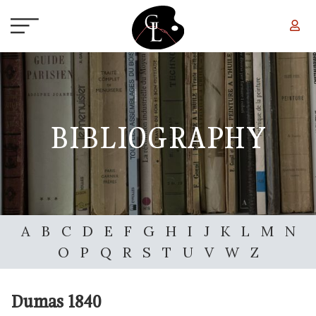
Skip to main content
BIBLIOGRAPHY
A
B
C
D
E
F
G
H
I
J
K
L
M
N
O
P
Q
R
S
T
U
V
W
Z
Dumas
1840