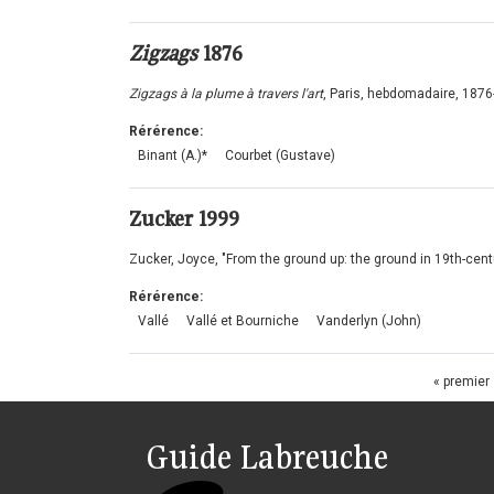
Zigzags
1876
Zigzags à la plume à travers l'art
, Paris, hebdomadaire, 1876
Rérérence:
Binant (A.)*
Courbet (Gustave)
Zucker
1999
Zucker, Joyce, "From the ground up: the ground in 19th-cen
Rérérence:
Vallé
Vallé et Bourniche
Vanderlyn (John)
Pages
« premier
Guide Labreuche