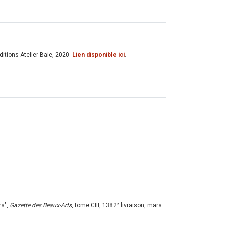
ditions Atelier Baie, 2020.
Lien disponible ici
.
e
rs",
Gazette des Beaux-Arts
, tome CIII, 1382
livraison, mars