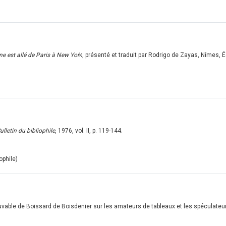
e est allé de Paris à New Yor
k, présenté et traduit par Rodrigo de Zayas, Nîmes, É
ulletin du bibliophile
, 1976, vol. II, p. 119-144.
ophile)
ntrouvable de Boissard de Boisdenier sur les amateurs de tableaux et les spéculateu