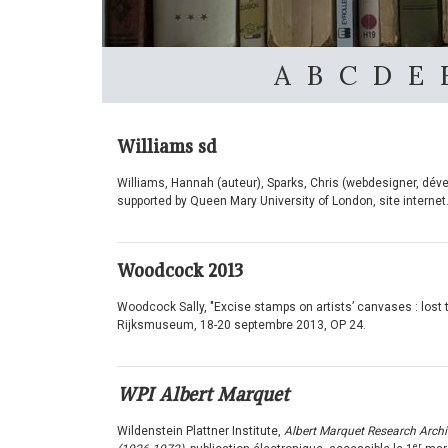
A
B
C
D
E
Williams sd
Williams, Hannah (auteur), Sparks, Chris (webdesigner, dév
supported by Queen Mary University of London, site internet
Woodcock
2013
Woodcock Sally, "Excise stamps on artists’ canvases : lost
Rijksmuseum, 18-20 septembre 2013, OP 24.
WPI Albert Marquet
Wildenstein Plattner Institute,
Albert Marquet Research Archiv
er