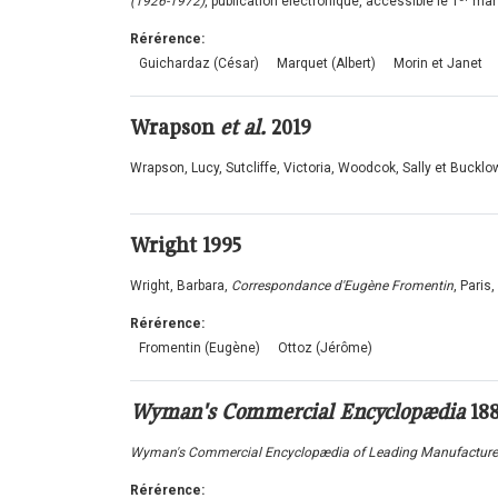
(1926-1972)
, publication électronique, accessible le 1
mar
Rérérence:
Guichardaz (César)
Marquet (Albert)
Morin et Janet
Wrapson
et al.
2019
Wrapson, Lucy, Sutcliffe, Victoria, Woodcok, Sally et Bucklow
Wright
1995
Wright, Barbara,
Correspondance d'Eugène Fromentin
, Paris
Rérérence:
Fromentin (Eugène)
Ottoz (Jérôme)
Wyman's Commercial Encyclopædia
18
Wyman's Commercial Encyclop
æ
dia of Leading Manufacturer
Rérérence: