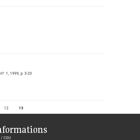
o
 n
. 1, 1999, p. 3-20.
12
13
nformations
 / CGU