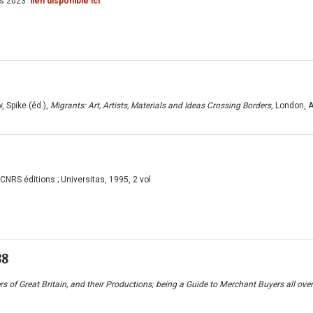
s 2023.
lien disponible ici
.
, Spike (éd.),
Migrants: Art, Artists, Materials and Ideas Crossing Borders
, London, A
, CNRS éditions ; Universitas, 1995, 2 vol.
88
s of Great Britain, and their Productions; being a Guide to Merchant Buyers all ove