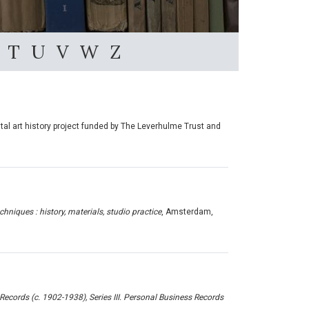
T
U
V
W
Z
tal art history project funded by The Leverhulme Trust and
niques : history, materials, studio practice
, Amsterdam,
Records (c. 1902-1938), Series III. Personal Business Records