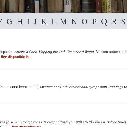
F
G
H
I
J
K
L
M
N
O
P
Q
R
S
eloppeur),
Artists in Paris, Mapping the 18th-Century Art World
, An open-access digi
.
lien disponible ici
.
 threads and loose ends",
Abstract book, 5th international symposium, Paintings tech
es (c. 1898–1972), Series I. Correspondence (c. 1898-1948), Series II. Galerie Druet 