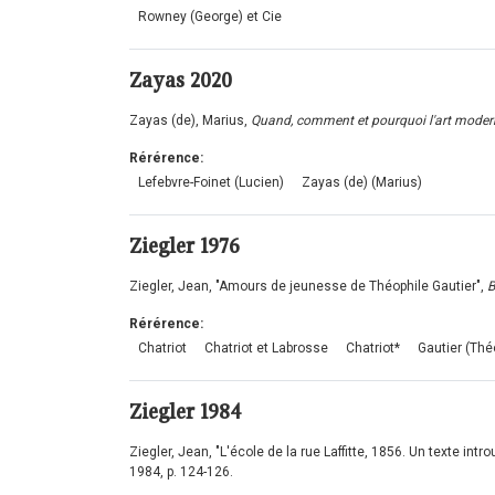
Rowney (George) et Cie
Zayas
2020
Zayas (de), Marius,
Quand, comment et pourquoi l'art modern
Rérérence:
Lefebvre-Foinet (Lucien)
Zayas (de) (Marius)
Ziegler
1976
Ziegler, Jean, "Amours de jeunesse de Théophile Gautier",
B
Rérérence:
Chatriot
Chatriot et Labrosse
Chatriot*
Gautier (Thé
Ziegler
1984
Ziegler, Jean, "L'école de la rue Laffitte, 1856. Un texte i
1984, p. 124-126.