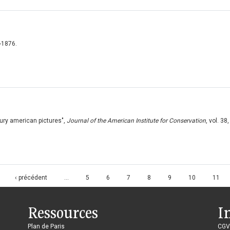
-1876.
tury american pictures",
Journal of the American Institute for Conservation
, vol. 38,
‹ précédent
…
5
6
7
8
9
10
11
Ressources
I
Plan de Paris
CGV