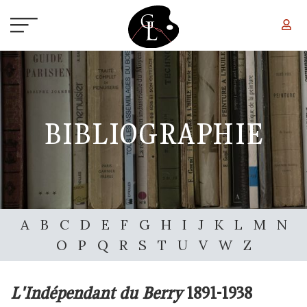
Aller au contenu principal
BIBLIOGRAPHIE
A
B
C
D
E
F
G
H
I
J
K
L
M
N
O
P
Q
R
S
T
U
V
W
Z
L'Indépendant du Berry
1891-1938