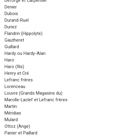
Deforge et Carpentier
Denier
Dubois
Durand-Ruel
Duriez
Flandrin (Hippolyte)
Gautheret
Guillard
Hardy ou Hardy-Alan
Haro
Haro (fils)
Henry et Cré
Lefranc frères
Lorenceau
Louvre (Grands Magasins du)
Marolle-Laclef et Lefranc frères
Martin
Méridias
Mulard
Ottoz (Ange)
Panier et Paillard