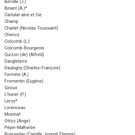
Berville (J.)
Binant (A.)*
Cartulat aîné et Cie
Champ
Charlet (Nicolas Toussaint)
Chenoz
Colcomb (L.)
Colcomb-Bourgeois
Curzon (de) (Alfred)
Dangleterre
Daubigny (Charles-François)
Fermine (A.)
Fromentin (Eugène)
Giroux
L'hurier (P.)
Leroy*
Lorenceau
Moirinat
Ottoz (Ange)
Pépin-Malherbe
Roqueplan (Camille Joseph Étienne)