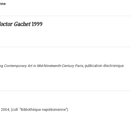
anne
.
doctor Gachet
1999
ing Contemporary Art in Mid-Nineteenth-Century Paris
, publication électronique.
r, 2004, (coll. "Bibliothèque napoléonienne").