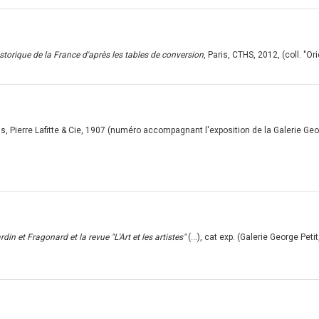
torique de la France d'après les tables de conversion
, Paris, CTHS, 2012, (coll. "O
ris, Pierre Lafitte & Cie, 1907 (numéro accompagnant l'exposition de la Galerie Geo
in et Fragonard et la revue "L'Art et les artistes"
(...), cat exp. (Galerie George Peti