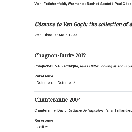
Voir :
Feilchenfeldt, Warman et Nash
et
Société Paul Céz
Cézanne to Van Gogh: the collection of 
Voir :
Distel et Stein 1999
.
Chagnon-Burke
2012
Chagnon-Burke, Véronique,
Rue Laffitte: Looking at and Buy
Rérérence:
Detrimont
Detrimont*
Chanteranne
2004
Chanteranne, David,
Le Sacre de Napoléon
, Paris, Taillandie
Rérérence:
Coiffier