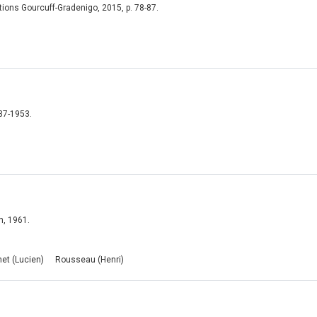
itions Gourcuff-Gradenigo, 2015, p. 78-87.
937-1953.
on, 1961.
net (Lucien)
Rousseau (Henri)