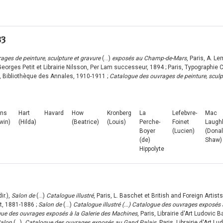
33
rages de peinture, sculpture et gravure
(...)
exposés au Champ-de-Mars
, Paris, A. Le
 Georges Petit et Librairie Nilsson, Per Lam successeur, 1894 ; Paris, Typographie 
et, Bibliothèque des Annales, 1910-1911 ;
Catalogue des ouvrages de peinture, sculp
ans
Hart
Havard
How
Kronberg
La
Lefebvre-
Mac
win)
(Hilda)
(Beatrice)
(Louis)
Perche-
Foinet
Laugh
Boyer
(Lucien)
(Dona
(de)
Shaw)
Hippolyte
ir.),
Salon de
(...)
Catalogue illustré
, Paris, L. Baschet et British and Foreign Artis
et, 1881-1886 ;
Salon de
(...)
Catalogue illustré (...) Catalogue des ouvrages exposé
ue des ouvrages exposés à la Galerie des Machines
, Paris, Librairie d'Art Ludovic
Salon
(...),
Catalogue des ouvrages exposés au Gand Palais
, Paris, Librairie d'Art L