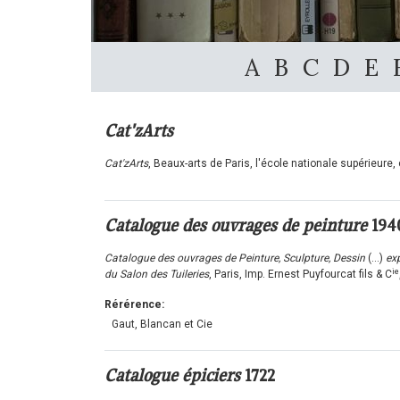
A
B
C
D
E
Cat'zArts
Cat'zArts
, Beaux-arts de Paris, l'école nationale supérieure
Catalogue des ouvrages de peinture
194
Catalogue des ouvrages de Peinture, Sculpture, Dessin
(...)
ex
ie
du Salon des Tuileries
, Paris, Imp. Ernest Puyfourcat fils & C
Rérérence:
Gaut, Blancan et Cie
Catalogue épiciers
1722