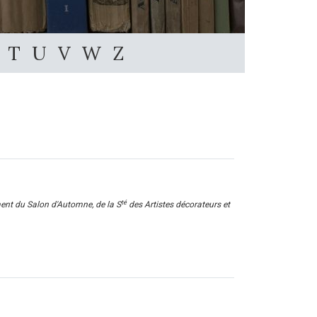
T
U
V
W
Z
té
nt du Salon d'Automne, de la S
des Artistes décorateurs et