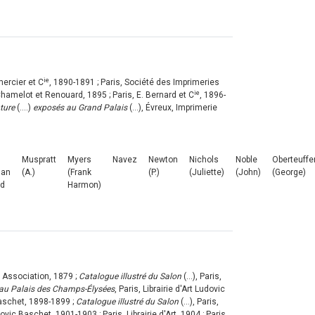
ie
mercier et C
, 1890-1891 ; Paris, Société des Imprimeries
ie
Chamelot et Renouard, 1895 ; Paris, E. Bernard et C
, 1896-
ture
(....)
exposés au Grand Palais
(...), Évreux, Imprimerie
Muspratt
Myers
Navez
Newton
Nichols
Noble
Oberteuffe
lan
(A.)
(Frank
(P.)
(Juliette)
(John)
(George)
ld
Harmon)
ts Association, 1879 ;
Catalogue illustré du Salon
(...), Paris,
s au Palais des Champs-Élysées
, Paris, Librairie d'Art Ludovic
 Baschet, 1898-1899 ;
Catalogue illustré du Salon
(...), Paris,
udovic Baschet, 1901-1903 ; Paris, Librairie d'Art, 1904 ; Paris,