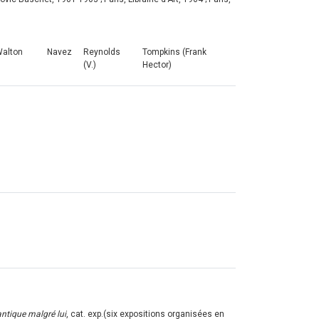
Walton
Navez
Reynolds
Tompkins (Frank
(V.)
Hector)
tique malgré lui
, cat. exp.(six expositions organisées en