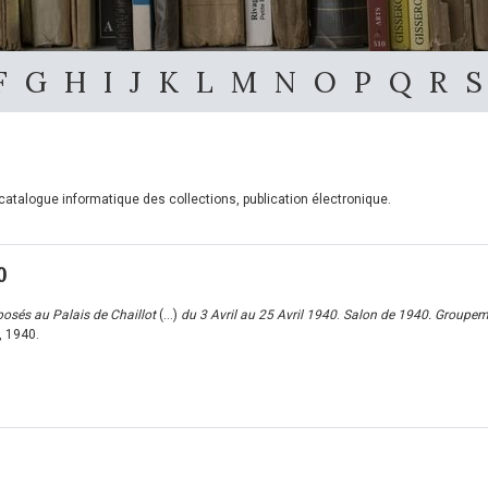
F
G
H
I
J
K
L
M
N
O
P
Q
R
S
, catalogue informatique des collections, publication électronique.
0
posés au Palais de Chaillot
(...)
du 3 Avril au 25 Avril 1940
.
Salon de 1940. Groupeme
, 1940.