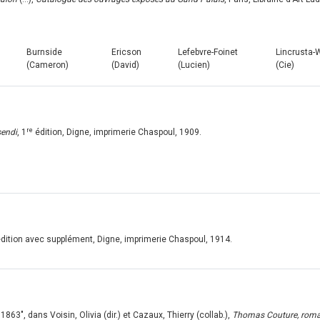
s
Burnside
Ericson
Lefebvre-Foinet
Lincrusta-
(Cameron)
(David)
(Lucien)
(Cie)
re
sendi
, 1
édition, Digne, imprimerie Chaspoul, 1909.
dition avec supplément, Digne, imprimerie Chaspoul, 1914.
63", dans Voisin, Olivia (dir.) et Cazaux, Thierry (collab.),
Thomas Couture, roman