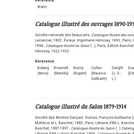
Rérérence:
Watin
Catalogue illustré des ouvrages
1890-19
Société nationale des beaux-arts,
Catalogue illustré des ouv
Lemercier, 1892 ; Évreux, Imprimerie Hérissey, 1893 ; Paris,
1898 ;
Catalogue illustré du Salon
(...), Paris, Édition Basch
Hérissey, 1922-1933.
Rérérence:
Boberg
Brownell
Bunny
Cullen
Dwight
Ev
(Anna)
(Matilda)
(Rupert)
(Maurice
(J. S.-
(Ed
Galbraith)
L.)
Catalogue illustré du Salon
1879-1914
Société des Artistes français. Dumas, François-Guillaume (d
Mottéroz et L. Baschet, 1880 ; Paris, Librairie d'Art L. Basch
Baschet, 1887-1897 ;
Catalogue illustré du Salon
(...)
Catalog
Librairie d'Art Ludovic Baschet, 1900 ;
Catalogue illustré du 