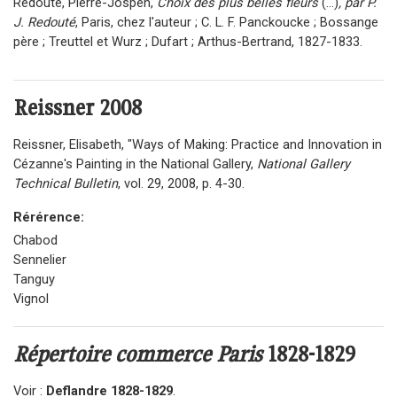
Redouté, Pierre-Jospeh,
Choix des plus belles fleurs
(...)
, par P.
J. Redouté
, Paris, chez l'auteur ; C. L. F. Panckoucke ; Bossange
père ; Treuttel et Wurz ; Dufart ; Arthus-Bertrand, 1827-1833.
Reissner
2008
Reissner, Elisabeth, "Ways of Making: Practice and Innovation in
Cézanne's Painting in the National Gallery,
National Gallery
Technical Bulletin
, vol. 29, 2008, p. 4-30.
Rérérence:
Chabod
Sennelier
Tanguy
Vignol
Répertoire commerce Paris
1828-1829
Voir :
Deflandre 1828-1829
.