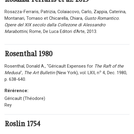
Rosazza-Ferraris, Patrizia, Colaiacovo, Carlo, Zappia, Caterina,
Montanari, Tomaso et Chicarella, Chiara,
Gusto Romantico.
Opere del XIX secolo dalla Collezone di Alessandro
Marabottini
, Rome, De Luca Editori d'Arte, 2013.
Rosenthal
1980
Rosenthal, Donald A., "Géricault Expenses for
The Raft of the
o
Medusa
",
The Art Bulletin
(New York), vol. LXII, n
4, Dec. 1980,
p. 638-640.
Rérérence:
Géricault (Théodore)
Rey
Roslin
1754