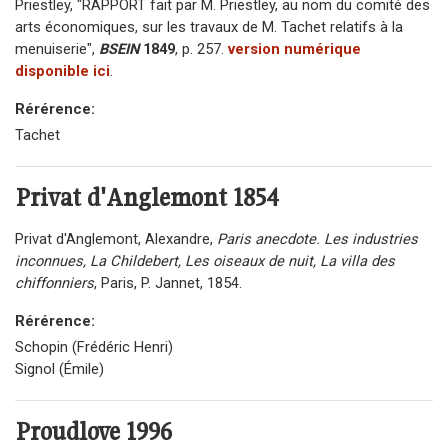
Priestley, "RAPPORT fait par M. Priestley, au nom du comité des
arts économiques, sur les travaux de M. Tachet relatifs à la
menuiserie",
BSEIN
1849
, p. 257.
version numérique
disponible ici
.
Rérérence:
Tachet
Privat d'Anglemont
1854
Privat d'Anglemont, Alexandre,
Paris anecdote. Les industries
inconnues, La Childebert, Les oiseaux de nuit, La villa des
chiffonniers
, Paris, P. Jannet, 1854.
Rérérence:
Schopin (Frédéric Henri)
Signol (Émile)
Proudlove
1996