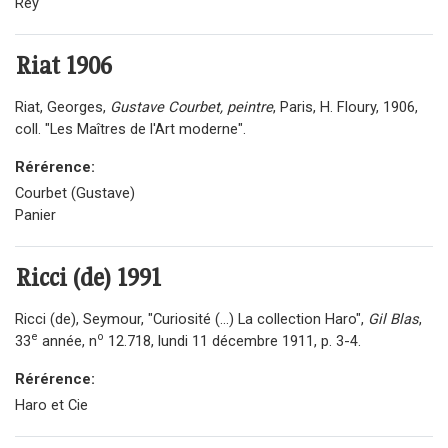
Rey
Riat
1906
Riat, Georges,
Gustave Courbet, peintre
, Paris, H. Floury, 1906,
coll. "Les Maîtres de l'Art moderne".
Rérérence:
Courbet (Gustave)
Panier
Ricci (de)
1991
Ricci (de), Seymour, "Curiosité (...) La collection Haro",
Gil Blas
,
e
o
33
année, n
12.718, lundi 11 décembre 1911, p. 3-4.
Rérérence:
Haro et Cie