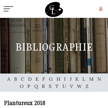
Aller au contenu principal
BIBLIOGRAPHIE
A
B
C
D
E
F
G
H
I
J
K
L
M
N
O
P
Q
R
S
T
U
V
W
Z
Plantureux
2018